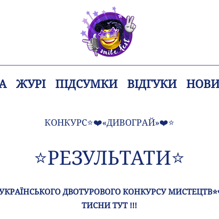
А
ЖУРІ
ПІДСУМКИ
ВІДГУКИ
НОВ
КОНКУРС⭐️❤️«ДИВОГРАЙ»❤️⭐️
⭐РЕЗУЛЬТАТИ⭐
ЕУКРАЇНСЬКОГО ДВОТУРОВОГО КОНКУРСУ МИСТЕЦТВ⭐️❤
ТИСНИ ТУТ !!!