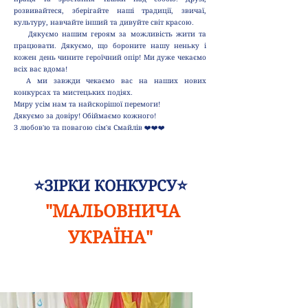
розвивайтеся, зберігайте наші традиції, звичаї,
культуру, навчайте інший та дивуйте світ красою.
Дякуємо нашим героям за можливість жити та
працювати. Дякуємо, що бороните нашу неньку і
кожен день чините героїчний опір! Ми дуже чекаємо
всіх вас вдома!
А ми завжди чекаємо вас на наших нових
конкурсах та мистецьких подіях.
Миру усім нам та найскорішої перемоги!
Дякуємо за довіру! Обіймаємо кожного!
З любов'ю та повагою сім'я Смайлів ❤️❤️❤️
⭐ЗІРКИ КОНКУРСУ⭐
"МАЛЬОВНИЧА
УКРАЇНА"