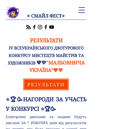
⭐ СМАЙЛ ФЕСТ⭐
РЕЗУЛЬТАТИ
ІV ВСЕУКРАЇНСЬКОГО ДВОТУРОВОГО
КОНКУРСУ МИСТЕЦТВ МАЙСТРІВ ТА
💙💛
"МАЛЬОВНИЧА
ХУДОЖНИКІВ
УКРАЇНА"💙💛
РЕЗУЛЬТАТИ
⭐🏆🥳НАГОРОДИ ЗА УЧАСТЬ
У КОНКУРСІ ⭐🏆🥳
Електронні дипломи та подяки будуть
вислані ЗА 7 РОБОЧИХ днів від результатів
на пошту, яка була вказана в заявці при