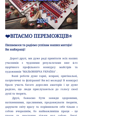
❤️ВІТАЄМО ПЕРЕМОЖЦІВ⭐️
Пишаємося та радіємо успіхам наших митців!
Ви найкращі!
Дорогі друзі, ми дуже раді привітати всіх наших
учасників з чудовими результатами вже 4-го
щорічного профільного конкурсу майстрів та
художників "МАЛЬОВНИЧА УКРАЇНА" .
Ваші роботи дуже гарні, яскраві, оригінальні,
патріотичні та філігранні! Ви всі молодці! В конкурсі
брало участь багато дорослих аматорів і це дуже
радісно, що люди прислухаються до голосу своєї
душі та творять.
Друзі, бажаємо бути завжди здоровими,
натхненними, щасливими, продовжувати творити,
дарувати світу красу та порівнювати себе тільки з
собою вчорашнім, бо найважливіша праця - це
праця та зростання тільки над собою. Друзі,