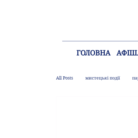
ГОЛОВНА
АФІШ
All Posts
мистецькі події
па