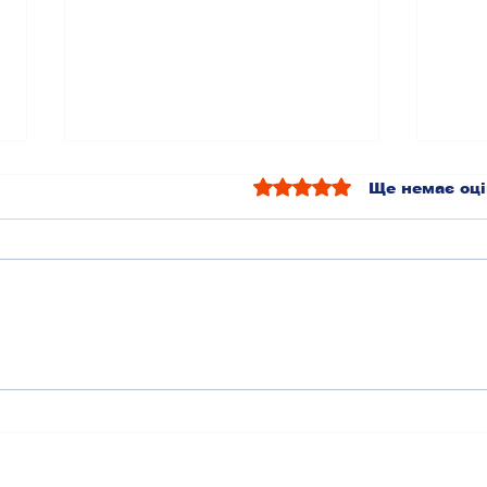
Оцінка: 0 з 5 зірок.
Ще немає оці
«М
КАЛЕНДАР ЗАХОДІВ
2025-2026