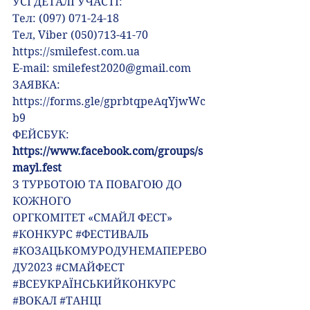
УСІ ДЕТАЛІ УЧАСТІ:
Тел: (097) 071-24-18
Тел, Viber (050)713-41-70
https://smilefest.com.ua
E-mail: 
smilefest2020@gmail.com
ЗАЯВКА: 
https://forms.gle/gprbtqpeAqYjwWc
b9
ФЕЙСБУК: 
https://www.facebook.com/groups/s
mayl.fest
З ТУРБОТОЮ ТА ПОВАГОЮ ДО 
КОЖНОГО
ОРГКОМІТЕТ «СМАЙЛ ФЕСТ»
#КОНКУРС
#ФЕСТИВАЛЬ
#КОЗАЦЬКОМУРОДУНЕМАПЕРЕВО
ДУ2023
#СМАЙФЕСТ
#ВСЕУКРАЇНСЬКИЙКОНКУРС
#ВОКАЛ
#ТАНЦІ