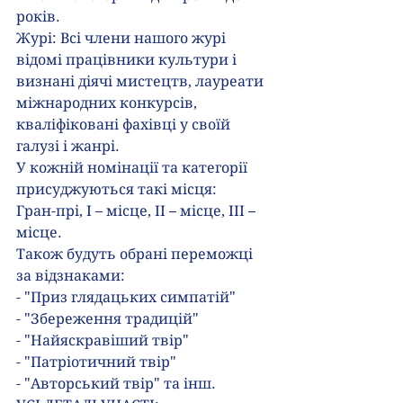
років.
Журі: Всі члени нашого журі 
відомі працівники культури і 
визнані діячі мистецтв, лауреати 
міжнародних конкурсів, 
кваліфіковані фахівці у своїй 
галузі і жанрі.
У кожній номінації та категорії 
присуджуються такі місця:
Гран-прі, І – місце, ІІ – місце, ІІІ – 
місце.
Також будуть обрані переможці 
за відзнаками:
- "Приз глядацьких симпатій"
- "Збереження традицій"
- "Найяскравіший твір"
- "Патріотичний твір"
- "Авторський твір" та інш.