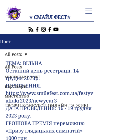
⭐ СМАЙЛ ФЕСТ⭐
Пост
All Posts
ТЕМА: ВІЛЬНА
All Posts
Останній день реєстрації: 14 
мистецькі події
грудня 2023р.
ПОЛОЖЕННЯ:
партнери
https://www.smilefest.com.ua/festyv
мистецтво
aliukr2023/newyear3
ТВОРЧІ КОНКУРСИ ОНЛАЙН ТА ЖИВІ
ДАТА ПРОВЕДЕННЯ: 16 - 19 грудня 
2023 року.
ГРОШОВА ПРЕМІЯ переможцю 
«Призу глядацьких симпатій» 
1000 грн